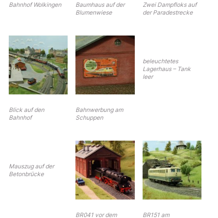
Bahnhof Wolkingen
Baumhaus auf der
Zwei Dampfloks auf
Blumenwiese
der Paradestrecke
beleuchtetes
Lagerhaus – Tank
leer
Blick auf den
Bahnwerbung am
Bahnhof
Schuppen
Mauszug auf der
Betonbrücke
BR041 vor dem
BR151 am