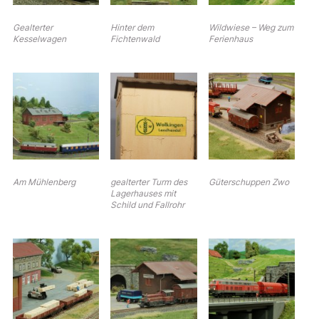
Gealterter
Hinter dem
Wildwiese – Weg zum
Kesselwagen
Fichtenwald
Ferienhaus
Am Mühlenberg
gealterter Turm des
Güterschuppen Zwo
Lagerhauses mit
Schild und Fallrohr