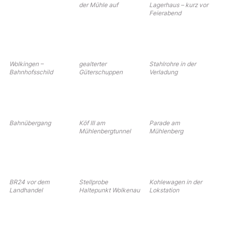
der Mühle auf
Lagerhaus – kurz vor
Feierabend
Wolkingen –
gealterter
Stahlrohre in der
Bahnhofsschild
Güterschuppen
Verladung
Bahnübergang
Köf III am
Parade am
Mühlenbergtunnel
Mühlenberg
BR24 vor dem
Stellprobe
Kohlewagen in der
Landhandel
Haltepunkt Wolkenau
Lokstation