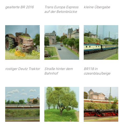
gealterte BR 2016
Trans Europa Express
kleine Übergabe
auf der Betonbrücke
rostiger Deutz Traktor
Straße hinter dem
BR118 in
Bahnhof
ozeanblau/beige