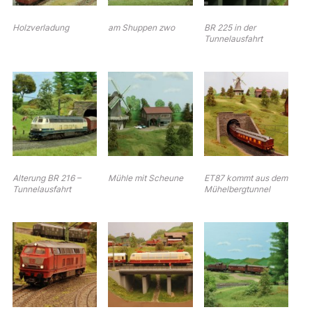
Holzverladung
am Shuppen zwo
BR 225 in der
Tunnelausfahrt
Alterung BR 216 –
Mühle mit Scheune
ET87 kommt aus dem
Tunnelausfahrt
Mühelbergtunnel