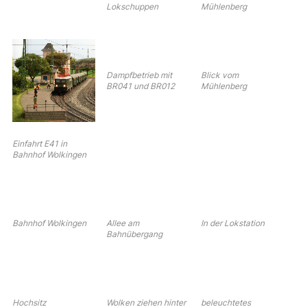
Lokschuppen
Mühlenberg
Dampfbetrieb mit
Blick vom
BR041 und BR012
Mühlenberg
Einfahrt E41 in
Bahnhof Wolkingen
Bahnhof Wolkingen
Allee am
In der Lokstation
Bahnübergang
Hochsitz
Wolken ziehen hinter
beleuchtetes