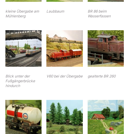
kleine Übergabe am
Laubbaum
BR 86 beim
Mühlenberg
Wasserfassen
Blick unter der
V60 bei der Übergabe
gealterte BR 260
Fußgängerbrücke
hindurch