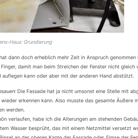
ens-Haus: Grundierung
g hat dann doch erheblich mehr Zeit in Anspruch genommen 
Finger, damit man beim Streichen der Fenster nicht gleich wi
auflegen kann oder aber mit der anderen Hand abstützt.
nsauen
: Die Fassade hat ja nicht umsonst eine Stelle mit ab
 wieder erkennen kann. Also musste das gesamte Äußere mit
hen werden.
hön verlaufen, habe ich die Alterungen am stehenden Gebä
tem Wasser besprüht, das mit einem Netzmittel versetzt wor
insel an der oberen Kante der Fassade oder Simse der Fen