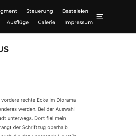
egment
Steuerung
Basteleien
SEITENLEIS
Ausflüge
Galerie
Impressum
US
e vordere rechte Ecke im Diorama
onderes werden. Bei der Auswahl
adt unterwegs. Dort fiel mein
prangt der Schriftzug oberhalb