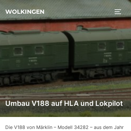
Zu
WOLKINGEN
Inhalten
SEIT
springen
Umbau V188 auf HLA und Lokpilot
Die V188 von Märklin – Modell 34282 – aus dem Jahr