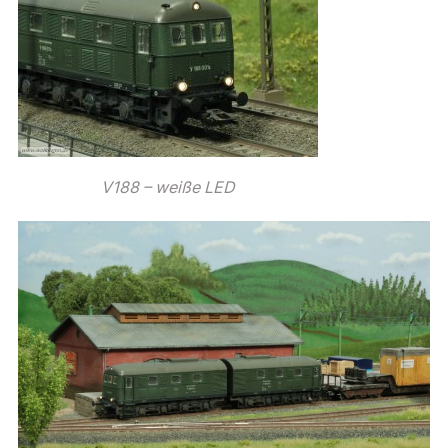
V188 – weiße LED