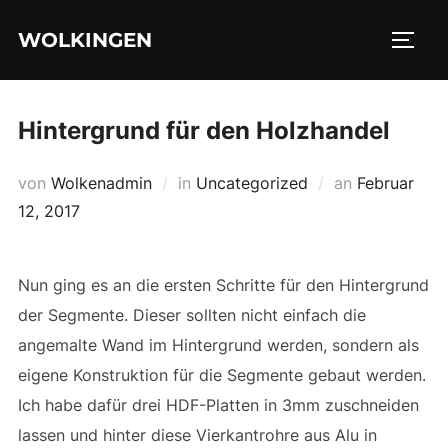
Zu
WOLKINGEN
Inhalten
SEIT
springen
Hintergrund für den Holzhandel
Veröffentlic
von
Wolkenadmin
in
Uncategorized
an
Februar
am
12, 2017
Nun ging es an die ersten Schritte für den Hintergrund
der Segmente. Dieser sollten nicht einfach die
angemalte Wand im Hintergrund werden, sondern als
eigene Konstruktion für die Segmente gebaut werden.
Ich habe dafür drei HDF-Platten in 3mm zuschneiden
lassen und hinter diese Vierkantrohre aus Alu in